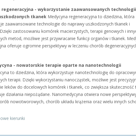
regeneracyjna - wykorzystanie zaawansowanych technologii
uszkodzonych tkanek
Medycyna regeneracyjna to dziedzina, która
je zaawansowane technologie do naprawy uszkodzonych tkanek i
Dzięki zastosowaniu komórek macierzystych, terapii genowych i inny
ych metod, możliwe jest przywracanie funkcji organów i tkanek. Me
jna oferuje ogromne perspektywy w leczeniu chorób degeneracyjnyc
yna - nowatorskie terapie oparte na nanotechnologii
na to dziedzina, która wykorzystuje nanotechnologię do opracowy
ych terapii. Dzięki wykorzystaniu nanocząstek, możliwe jest precyzyj
ie leków do docelowych komórek i tkanek, co zwiększa skuteczność t
zuje działania niepożądane. Nanomedycyna otwiera nowe perspektyw
horób nowotworowych, chorób układu krążenia oraz wielu innych sch
owe kierunki