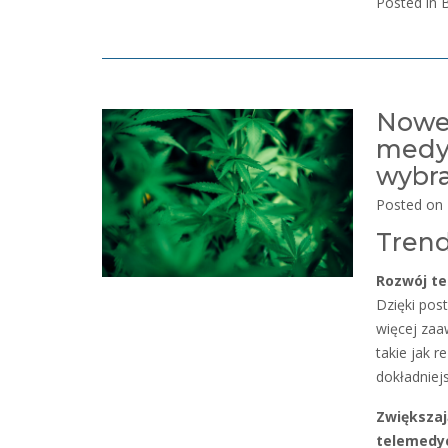
Posted in B
Nowe 
medyc
wybr
Posted on
Trend
Rozwój te
Dzięki pos
więcej zaa
takie jak 
dokładniej
Zwiększaj
telemedyc