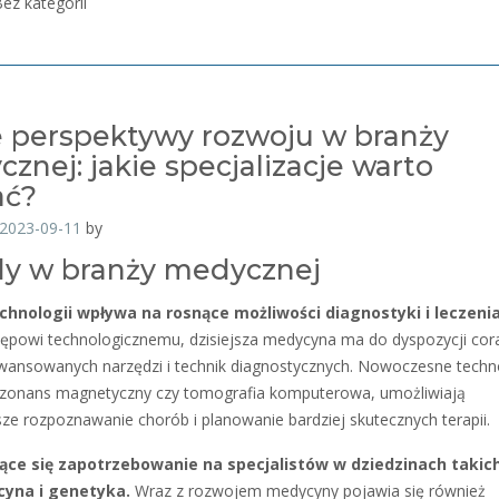
ez kategorii
perspektywy rozwoju w branży
znej: jakie specjalizacje warto
ać?
2023-09-11
by
y w branży medycznej
chnologii wpływa na rosnące możliwości diagnostyki i leczenia
tępowi technologicznemu, dzisiejsza medycyna ma do dyspozycji cor
wansowanych narzędzi i technik diagnostycznych. Nowoczesne techn
rezonans magnetyczny czy tomografia komputerowa, umożliwiają
sze rozpoznawanie chorób i planowanie bardziej skutecznych terapii.
ące się zapotrzebowanie na specjalistów w dziedzinach takich
yna i genetyka.
Wraz z rozwojem medycyny pojawia się również