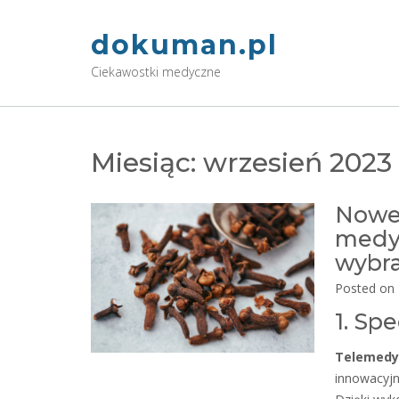
Skip
to
dokuman.pl
content
Ciekawostki medyczne
Miesiąc:
wrzesień 2023
Nowe 
medyc
wybr
Posted on
1. Sp
Telemedyc
innowacyjn