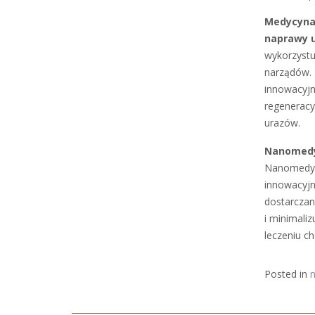
Medycyna 
naprawy 
wykorzystu
narządów. 
innowacyjn
regeneracy
urazów.
Nanomedyc
Nanomedycy
innowacyjn
dostarczan
i minimali
leczeniu c
Posted in
n