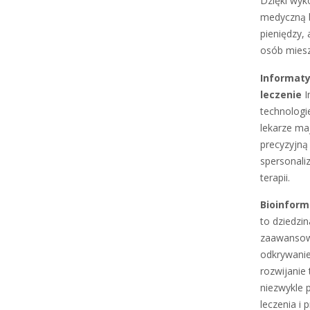
Dzięki wyk
medyczną b
pieniędzy,
osób miesz
Informaty
leczenie
I
technologi
lekarze ma
precyzyjną
spersonali
terapii.
Bioinform
to dziedzi
zaawansowa
odkrywanie
rozwijanie
niezwykle 
leczenia i p