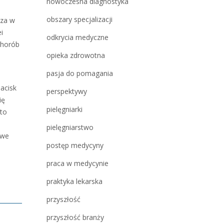
nowoczesna diagnostyka
obszary specjalizacji
cza w
i
odkrycia medyczne
chorób
opieka zdrowotna
pasja do pomagania
acisk
perspektywy
ię
pielęgniarki
rto
pielęgniarstwo
owe
postęp medycyny
praca w medycynie
praktyka lekarska
przyszłość
przyszłość branży