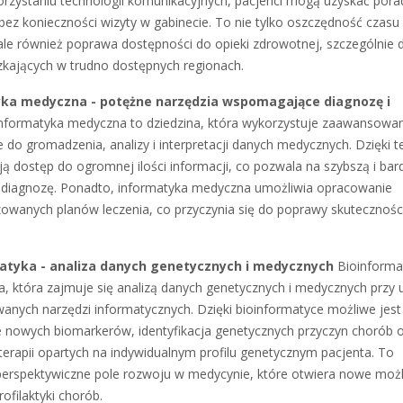
orzystaniu technologii komunikacyjnych, pacjenci mogą uzyskać pora
ez konieczności wizyty w gabinecie. To nie tylko oszczędność czasu 
 ale również poprawa dostępności do opieki zdrowotnej, szczególnie d
kających w trudno dostępnych regionach.
ka medyczna - potężne narzędzia wspomagające diagnozę i
nformatyka medyczna to dziedzina, która wykorzystuje zaawansowa
e do gromadzenia, analizy i interpretacji danych medycznych. Dzięki 
ją dostęp do ogromnej ilości informacji, co pozwala na szybszą i bard
 diagnozę. Ponadto, informatyka medyczna umożliwia opracowanie
zowanych planów leczenia, co przyczynia się do poprawy skutecznośc
atyka - analiza danych genetycznych i medycznych
Bioinforma
na, która zajmuje się analizą danych genetycznych i medycznych przy 
nych narzędzi informatycznych. Dzięki bioinformatyce możliwe jest
 nowych biomarkerów, identyfikacja genetycznych przyczyn chorób 
 terapii opartych na indywidualnym profilu genetycznym pacjenta. To
perspektywiczne pole rozwoju w medycynie, które otwiera nowe możl
rofilaktyki chorób.