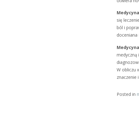
otwiera no
Medycyna
się leczen
ból i popr
doceniana i
Medycyna
medyczną i
diagnozow
W obliczu 
znaczenie i
Posted in