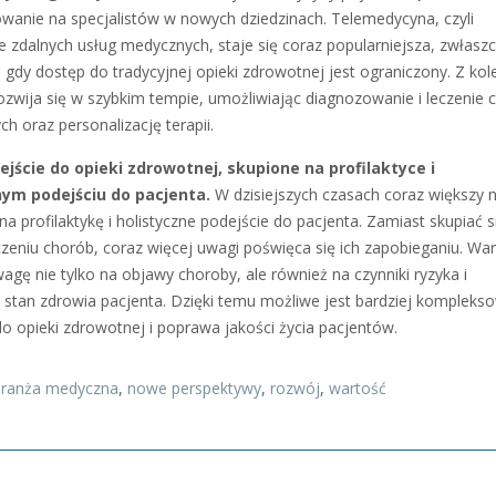
wanie na specjalistów w nowych dziedzinach. Telemedycyna, czyli
e zdalnych usług medycznych, staje się coraz popularniejsza, zwłasz
 gdy dostęp do tradycyjnej opieki zdrowotnej jest ograniczony. Z kole
ozwija się w szybkim tempie, umożliwiając diagnozowanie i leczenie 
h oraz personalizację terapii.
jście do opieki zdrowotnej, skupione na profilaktyce i
nym podejściu do pacjenta.
W dzisiejszych czasach coraz większy n
 na profilaktykę i holistyczne podejście do pacjenta. Zamiast skupiać s
eczeniu chorób, coraz więcej uwagi poświęca się ich zapobieganiu. Wa
agę nie tylko na objawy choroby, ale również na czynniki ryzyka i
 stan zdrowia pacjenta. Dzięki temu możliwe jest bardziej kompleks
do opieki zdrowotnej i poprawa jakości życia pacjentów.
branża medyczna
,
nowe perspektywy
,
rozwój
,
wartość