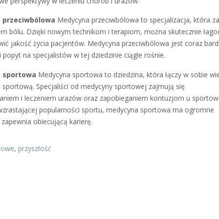
we perspektywy w leczeniu chorób i urazów.
 przeciwbólowa
Medycyna przeciwbólowa to specjalizacja, która z
iem bólu. Dzięki nowym technikom i terapiom, można skutecznie łago
awić jakość życia pacjentów. Medycyna przeciwbólowa jest coraz bard
 popyt na specjalistów w tej dziedzinie ciągle rośnie.
 sportowa
Medycyna sportowa to dziedzina, która łączy w sobie wi
 sportową. Specjaliści od medycyny sportowej zajmują się
aniem i leczeniem urazów oraz zapobieganiem kontuzjom u sporto
wzrastającej popularności sportu, medycyna sportowa ma ogromne
 zapewnia obiecującą karierę.
nowe
,
przyszłość