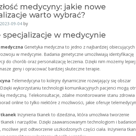
złość medycyny: jakie nowe
alizacje warto wybrać?
2023-09-04
by
specjalizacje w medycynie
 medyczna
Genetyka medyczna to jedno z najbardziej obiecujących
ozwoju w medycynie. Badania genetyczne umożliwiają identyfikację
cji do chorób oraz personalizację leczenia. Dzięki nim możemy lepiej
nasze geny i opracować bardziej skuteczne terapie.
cyna
Telemedycyna to kolejny dynamicznie rozwijający się obszar
Dzięki wykorzystaniu technologii komunikacyjnych pacjenci mogą ot
ekę medyczną. Telekonsultacje, zdalne monitorowanie stanu zdrowia
porad online to tylko niektóre z możliwości, jakie oferuje telemedycyn
a tkanek
Inżynieria tkanek to dziedzina, która umożliwia tworzenie
 tkanek i narządów. Dzięki zaawansowanym technologiom i badanio
możliwe jest odtworzenie uszkodzonych części ciała. Inżynieria tka