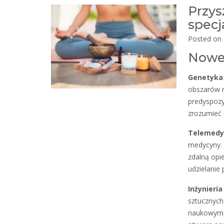
Przys
specj
Posted on
Nowe 
Genetyka
obszarów r
predyspozy
zrozumieć 
Telemedy
medycyny. 
zdalną opi
udzielanie 
Inżynieri
sztucznych
naukowym, 