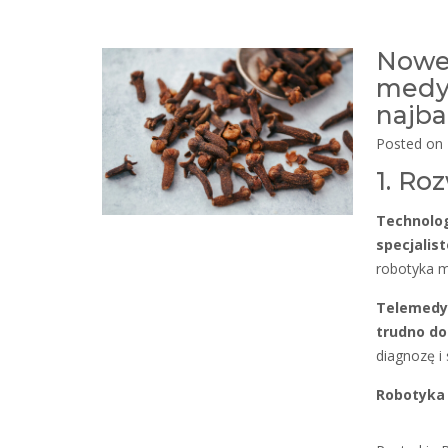
Nowe 
medyc
najba
Posted on
1. Ro
Technolog
specjalis
robotyka 
Telemedyc
trudno do
diagnozę i 
Robotyka