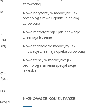
dę
zdrowotnej
i
la
Nowe horyzonty w medycynie: jak
technologia rewolucjonizuje opiekę
zdrowotną
Nowe metody terapii: jak innowacje
ne
zmieniają leczenie
temu
ziej
Nowe technologie medycyny: jak
innowacje zmieniają opiekę zdrowotną
i
Nowe trendy w medycynie: jak
technologia zmienia specjalizacje
lekarskie
tyka
użyciu
oraz
NAJNOWSZE KOMENTARZE
iwości