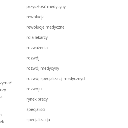
przyszłość medycyny
rewolucja
rewolucje medyczne
rola lekarzy
rozważenia
rozwój
rozwój medycyny
rozwój specjalizacji medycznych
rzymać
rozwoju
 czy
a.
rynek pracy
specjaliści
m
specjalizacja
nek