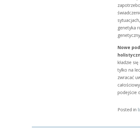
zapotrzebo
świadczeni
sytuacjach,
genetyka r
genetycznyc
Nowe pode
holistycz
kładzie się
tylko na l
zwracać uw
całościowy
podejście 
Posted in