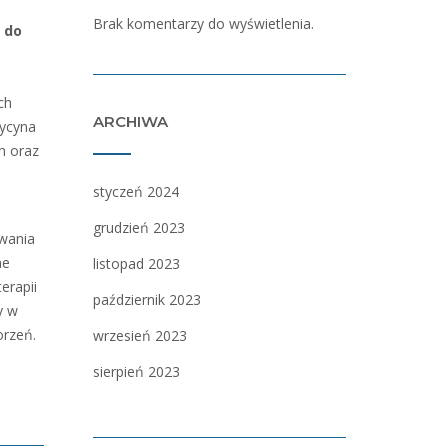
Brak komentarzy do wyświetlenia.
 do
ch
ARCHIWA
dycyna
h oraz
styczeń 2024
grudzień 2023
wania
ne
listopad 2023
erapii
październik 2023
y w
orzeń.
wrzesień 2023
sierpień 2023