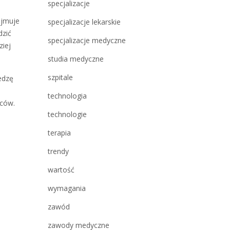
specjalizacje
ajmuje
specjalizacje lekarskie
dzić
specjalizacje medyczne
ziej
studia medyczne
szpitale
edzę
technologia
wców.
technologie
terapia
trendy
wartość
wymagania
zawód
zawody medyczne