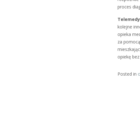
proces dia
Telemedyc
kolejne in
opieka med
za pomocą 
mieszkając
opiekę bez
Posted in