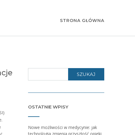
STRONA GŁÓWNA
cje
SZUKAJ
OSTATNIE WPISY
SI)
e.
e
Nowe możliwości w medycynie: jak
technologia zmienia przyszłość opieki
yć