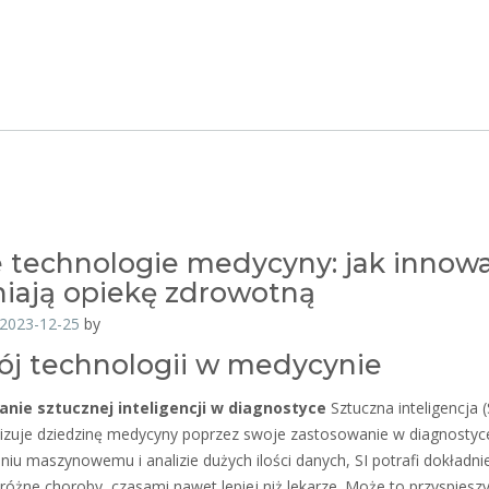
technologie medycyny: jak innowa
iają opiekę zdrowotną
2023-12-25
by
j technologii w medycynie
nie sztucznej inteligencji w diagnostyce
Sztuczna inteligencja (
izuje dziedzinę medycyny poprzez swoje zastosowanie w diagnostyc
niu maszynowemu i analizie dużych ilości danych, SI potrafi dokładni
różne choroby, czasami nawet lepiej niż lekarze. Może to przyspiesz